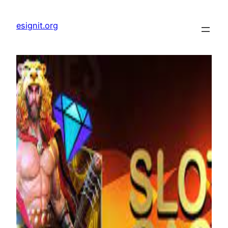
Skip
to
esignit.org
content