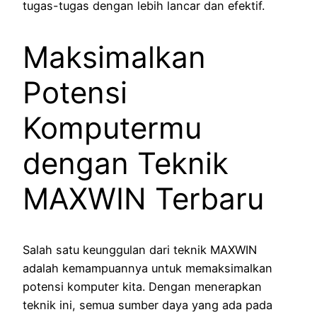
tugas-tugas dengan lebih lancar dan efektif.
Maksimalkan
Potensi
Komputermu
dengan Teknik
MAXWIN Terbaru
Salah satu keunggulan dari teknik MAXWIN
adalah kemampuannya untuk memaksimalkan
potensi komputer kita. Dengan menerapkan
teknik ini, semua sumber daya yang ada pada