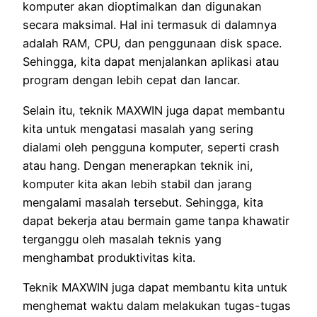
komputer akan dioptimalkan dan digunakan
secara maksimal. Hal ini termasuk di dalamnya
adalah RAM, CPU, dan penggunaan disk space.
Sehingga, kita dapat menjalankan aplikasi atau
program dengan lebih cepat dan lancar.
Selain itu, teknik MAXWIN juga dapat membantu
kita untuk mengatasi masalah yang sering
dialami oleh pengguna komputer, seperti crash
atau hang. Dengan menerapkan teknik ini,
komputer kita akan lebih stabil dan jarang
mengalami masalah tersebut. Sehingga, kita
dapat bekerja atau bermain game tanpa khawatir
terganggu oleh masalah teknis yang
menghambat produktivitas kita.
Teknik MAXWIN juga dapat membantu kita untuk
menghemat waktu dalam melakukan tugas-tugas