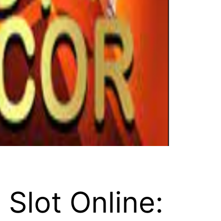
Slot Online: