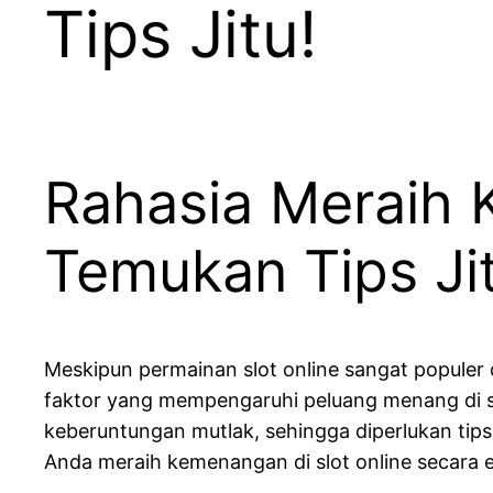
Tips Jitu!
Rahasia Meraih 
Temukan Tips Jit
Meskipun permainan slot online sangat populer
faktor yang mempengaruhi peluang menang di sl
keberuntungan mutlak, sehingga diperlukan tip
Anda meraih kemenangan di slot online secara ef