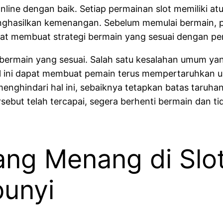
line dengan baik. Setiap permainan slot memiliki atu
menghasilkan kemenangan. Sebelum memulai bermain,
at membuat strategi bermain yang sesuai dengan per
bermain yang sesuai. Salah satu kesalahan umum yang
al ini dapat membuat pemain terus mempertaruhkan
menghindari hal ini, sebaiknya tetapkan batas taruh
ebut telah tercapai, segera berhenti bermain dan t
ang Menang di Slo
bunyi