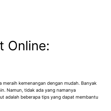
 Online:
 bisa meraih kemenangan dengan mudah. Banyak
ain. Namun, tidak ada yang namanya
kut adalah beberapa tips yang dapat membantu