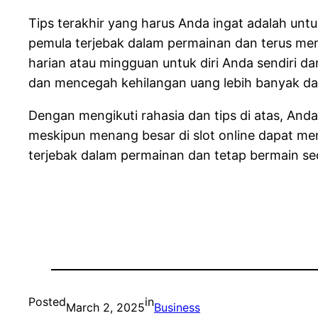
Tips terakhir yang harus Anda ingat adalah unt
pemula terjebak dalam permainan dan terus me
harian atau mingguan untuk diri Anda sendiri d
dan mencegah kehilangan uang lebih banyak da
Dengan mengikuti rahasia dan tips di atas, An
meskipun menang besar di slot online dapat me
terjebak dalam permainan dan tetap bermain s
Posted
in
March 2, 2025
Business