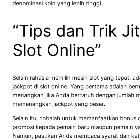
denominasi koin yang lebih tinggi.
“Tips dan Trik 
Slot Online”
Selain rahasia memilih mesin slot yang tepat, 
jackpot di slot online. Yang pertama adalah b
menangkan jika Anda bertaruh dengan jumlah ma
memenangkan jackpot yang besar.
Selain itu, cobalah untuk memanfaatkan bonus d
promosi kepada pemain baru maupun pemain ya
Namun, pastikan Anda membaca syarat dan ket