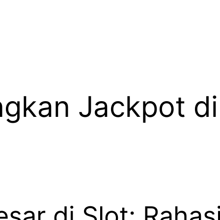
kan Jackpot di S
sar di Slot: Raha