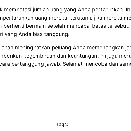
uk membatasi jumlah uang yang Anda pertaruhkan. Ini
mpertaruhkan uang mereka, terutama jika mereka me
an berhenti bermain setelah mencapai batas tersebut
ri yang Anda bisa tanggung.
da akan meningkatkan peluang Anda memenangkan jack
mberikan kegembiraan dan keuntungan, ini juga meru
ecara bertanggung jawab. Selamat mencoba dan sem
Tags: