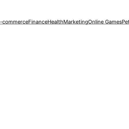
-commerce
Finance
Health
Marketing
Online Games
Pe