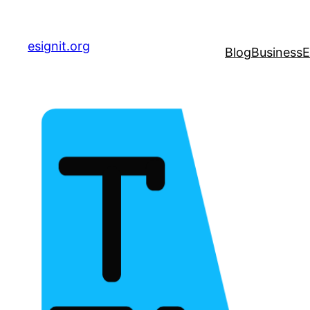
Skip
to
esignit.org
Blog
Business
E
content