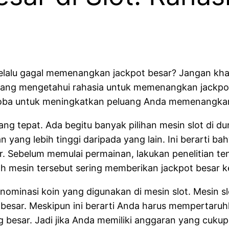
selalu gagal memenangkan jackpot besar? Jangan khaw
ang mengetahui rahasia untuk memenangkan jackpot y
ba untuk meningkatkan peluang Anda memenangkan ja
g tepat. Ada begitu banyak pilihan mesin slot di du
 yang lebih tinggi daripada yang lain. Ini berarti ba
Sebelum memulai permainan, lakukan penelitian ten
ah mesin tersebut sering memberikan jackpot besar 
nominasi koin yang digunakan di mesin slot. Mesin s
sar. Meskipun ini berarti Anda harus mempertaruhk
esar. Jadi jika Anda memiliki anggaran yang cukup,