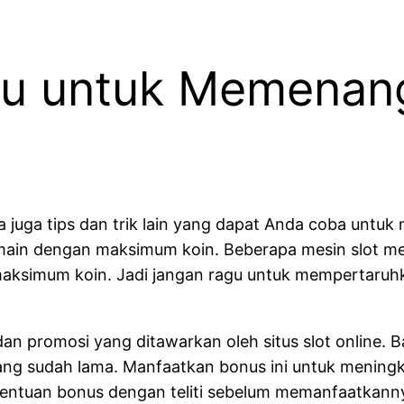
Jitu untuk Memenan
ada juga tips dan trik lain yang dapat Anda coba u
ermain dengan maksimum koin. Beberapa mesin slot m
ksimum koin. Jadi jangan ragu untuk mempertaruhka
an promosi yang ditawarkan oleh situs slot online.
ng sudah lama. Manfaatkan bonus ini untuk mening
entuan bonus dengan teliti sebelum memanfaatkann