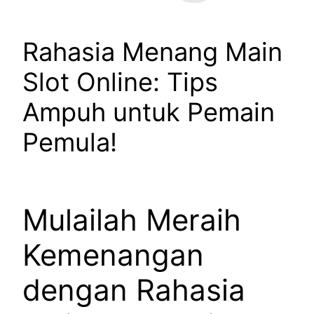
Rahasia Menang Main
Slot Online: Tips
Ampuh untuk Pemain
Pemula!
Mulailah Meraih
Kemenangan
dengan Rahasia