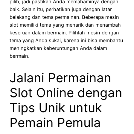
pilih, jadi pastikan Anda memahaminya dengan
baik. Selain itu, perhatikan juga dengan latar
belakang dan tema permainan. Beberapa mesin
slot memiliki tema yang menarik dan menambah
keseruan dalam bermain. Pilihlah mesin dengan
tema yang Anda sukai, karena ini bisa membantu
meningkatkan keberuntungan Anda dalam
bermain.
Jalani Permainan
Slot Online dengan
Tips Unik untuk
Pemain Pemula