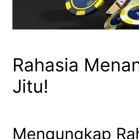
Rahasia Menang
Jitu!
Mengungkap Raha