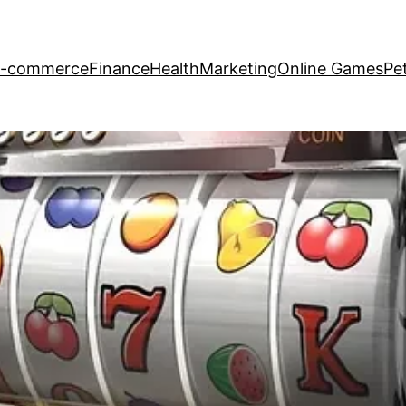
-commerce
Finance
Health
Marketing
Online Games
Pe