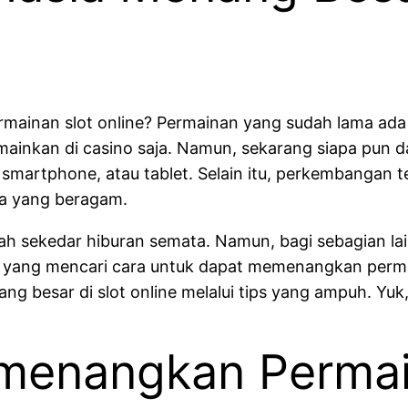
mainan slot online? Permainan yang sudah lama ada 
dimainkan di casino saja. Namun, sekarang siapa pun
p, smartphone, atau tablet. Selain itu, perkembangan
ma yang beragam.
lah sekedar hiburan semata. Namun, bagi sebagian lai
 yang mencari cara untuk dapat memenangkan perma
ang besar di slot online melalui tips yang ampuh. Yuk
enangkan Permaina