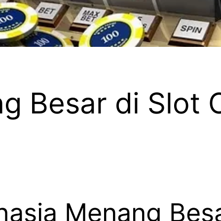
 Besar di Slot O
sia Menang Besar 