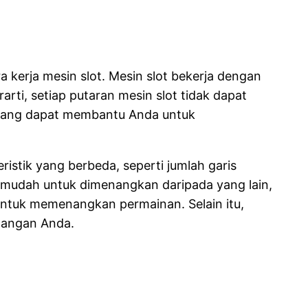
 kerja mesin slot. Mesin slot bekerja dengan
i, setiap putaran mesin slot tidak dapat
i yang dapat membantu Anda untuk
istik yang berbeda, seperti jumlah garis
 mudah untuk dimenangkan daripada yang lain,
ntuk memenangkan permainan. Selain itu,
nangan Anda.