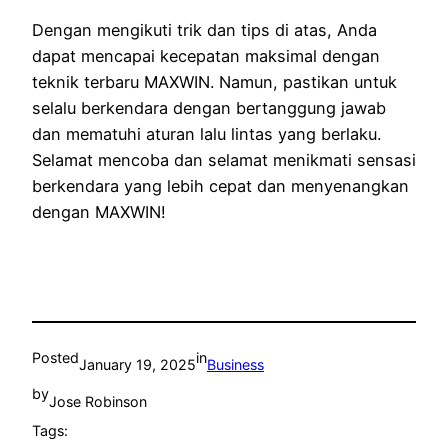
Dengan mengikuti trik dan tips di atas, Anda
dapat mencapai kecepatan maksimal dengan
teknik terbaru MAXWIN. Namun, pastikan untuk
selalu berkendara dengan bertanggung jawab
dan mematuhi aturan lalu lintas yang berlaku.
Selamat mencoba dan selamat menikmati sensasi
berkendara yang lebih cepat dan menyenangkan
dengan MAXWIN!
Posted
in
January 19, 2025
Business
by
Jose Robinson
Tags: