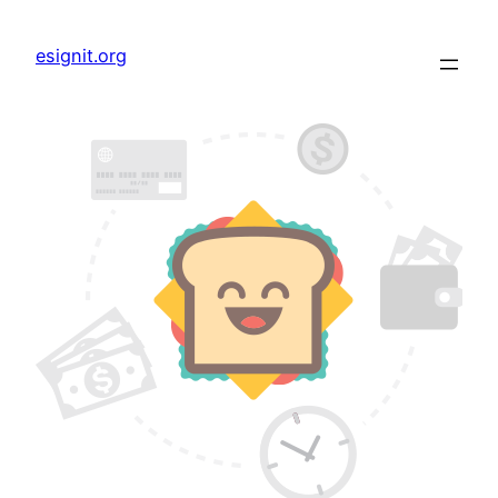
Skip
to
esignit.org
content