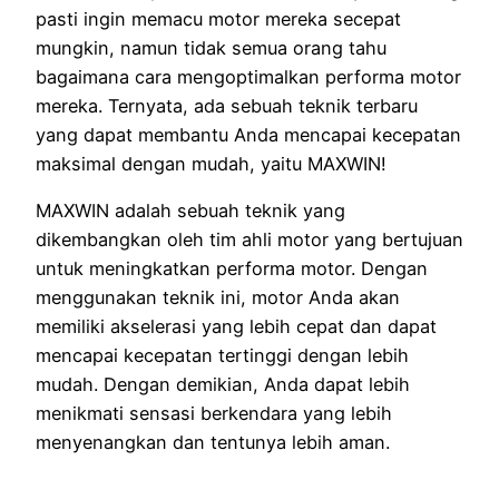
pasti ingin memacu motor mereka secepat
mungkin, namun tidak semua orang tahu
bagaimana cara mengoptimalkan performa motor
mereka. Ternyata, ada sebuah teknik terbaru
yang dapat membantu Anda mencapai kecepatan
maksimal dengan mudah, yaitu MAXWIN!
MAXWIN adalah sebuah teknik yang
dikembangkan oleh tim ahli motor yang bertujuan
untuk meningkatkan performa motor. Dengan
menggunakan teknik ini, motor Anda akan
memiliki akselerasi yang lebih cepat dan dapat
mencapai kecepatan tertinggi dengan lebih
mudah. Dengan demikian, Anda dapat lebih
menikmati sensasi berkendara yang lebih
menyenangkan dan tentunya lebih aman.