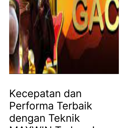
Kecepatan dan
Performa Terbaik
dengan Teknik