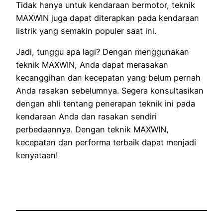
Tidak hanya untuk kendaraan bermotor, teknik
MAXWIN juga dapat diterapkan pada kendaraan
listrik yang semakin populer saat ini.
Jadi, tunggu apa lagi? Dengan menggunakan
teknik MAXWIN, Anda dapat merasakan
kecanggihan dan kecepatan yang belum pernah
Anda rasakan sebelumnya. Segera konsultasikan
dengan ahli tentang penerapan teknik ini pada
kendaraan Anda dan rasakan sendiri
perbedaannya. Dengan teknik MAXWIN,
kecepatan dan performa terbaik dapat menjadi
kenyataan!