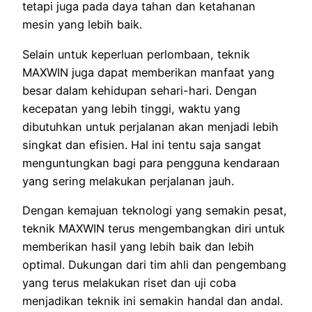
tetapi juga pada daya tahan dan ketahanan
mesin yang lebih baik.
Selain untuk keperluan perlombaan, teknik
MAXWIN juga dapat memberikan manfaat yang
besar dalam kehidupan sehari-hari. Dengan
kecepatan yang lebih tinggi, waktu yang
dibutuhkan untuk perjalanan akan menjadi lebih
singkat dan efisien. Hal ini tentu saja sangat
menguntungkan bagi para pengguna kendaraan
yang sering melakukan perjalanan jauh.
Dengan kemajuan teknologi yang semakin pesat,
teknik MAXWIN terus mengembangkan diri untuk
memberikan hasil yang lebih baik dan lebih
optimal. Dukungan dari tim ahli dan pengembang
yang terus melakukan riset dan uji coba
menjadikan teknik ini semakin handal dan andal.