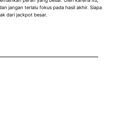
memainkan peran yang besar. Oleh karena itu,
n jangan terlalu fokus pada hasil akhir. Siapa
k dari jackpot besar.