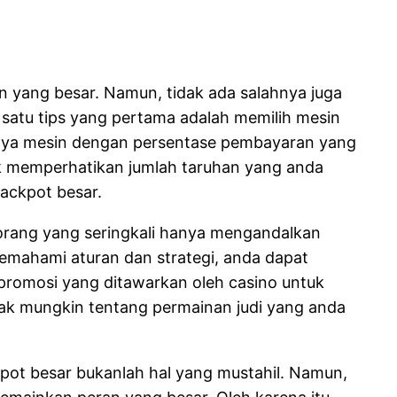
n yang besar. Namun, tidak ada salahnya juga
 satu tips yang pertama adalah memilih mesin
sanya mesin dengan persentase pembayaran yang
ntuk memperhatikan jumlah taruhan yang anda
ackpot besar.
k orang yang seringkali hanya mengandalkan
mahami aturan dan strategi, anda dapat
romosi yang ditawarkan oleh casino untuk
yak mungkin tentang permainan judi yang anda
pot besar bukanlah hal yang mustahil. Namun,