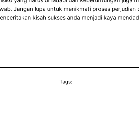
i risiko yang harus dihadapi dan keberuntungan juga 
ab. Jangan lupa untuk menikmati proses perjudian da
menceritakan kisah sukses anda menjadi kaya mendada
Tags: