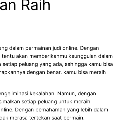
an Raih
g dalam permainan judi online. Dengan
ini tentu akan memberikanmu keunggulan dalam
setiap peluang yang ada, sehingga kamu bisa
rapkannya dengan benar, kamu bisa meraih
engeliminasi kekalahan. Namun, dengan
imalkan setiap peluang untuk meraih
online. Dengan pemahaman yang lebih dalam
dak merasa tertekan saat bermain.