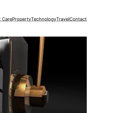
t Care
Property
Technology
Travel
Contact