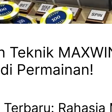
an Teknik MAXWI
di Permainan!
Terbaru: Rahasia