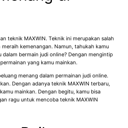
ngan teknik MAXWIN. Teknik ini merupakan salah
lam meraih kemenangan. Namun, tahukah kamu
dalam bermain judi online? Dengan mengintip
ap permainan yang kamu mainkan.
eluang menang dalam permainan judi online.
kan. Dengan adanya teknik MAXWIN terbaru,
kamu mainkan. Dengan begitu, kamu bisa
ngan ragu untuk mencoba teknik MAXWIN