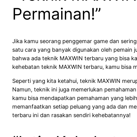
Permainan!”
Jika kamu seorang penggemar game dan sering be
satu cara yang banyak digunakan oleh pemain 
bahwa ada teknik MAXWIN terbaru yang bisa k
kehebatan teknik MAXWIN terbaru, kamu bisa me
Seperti yang kita ketahui, teknik MAXWIN mer
Namun, teknik ini juga memerlukan pemahaman
kamu bisa mendapatkan pemahaman yang lebih 
memanfaatkan setiap peluang yang ada dan me
terbaru ini dan rasakan sendiri kehebatannya!