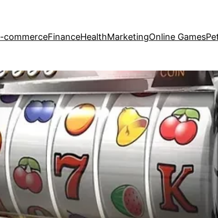
-commerce
Finance
Health
Marketing
Online Games
Pe