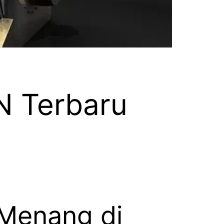
N Terbaru
 Menang di