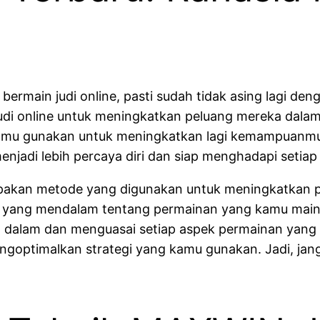
rmain judi online, pasti sudah tidak asing lagi de
judi online untuk meningkatkan peluang mereka da
amu gunakan untuk meningkatkan lagi kemampuanmu 
njadi lebih percaya diri dan siap menghadapi seti
upakan metode yang digunakan untuk meningkatkan p
 yang mendalam tentang permainan yang kamu main
dalam dan menguasai setiap aspek permainan yang 
ngoptimalkan strategi yang kamu gunakan. Jadi, ja