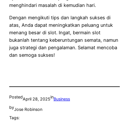
menghindari masalah di kemudian hari.
Dengan mengikuti tips dan langkah sukses di
atas, Anda dapat meningkatkan peluang untuk
menang besar di slot. Ingat, bermain slot
bukanlah tentang keberuntungan semata, namun
juga strategi dan pengalaman. Selamat mencoba
dan semoga sukses!
Posted
in
April 28, 2025
Business
by
Jose Robinson
Tags: